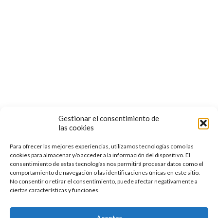
Términos y Condiciones de Uso
POLÍTICA DE COOKIES
Follow us:
Gestionar el consentimiento de
las cookies
Para ofrecer las mejores experiencias, utilizamos tecnologías como las
cookies para almacenar y/o acceder a la información del dispositivo. El
consentimiento de estas tecnologías nos permitirá procesar datos como el
comportamiento de navegación o las identificaciones únicas en este sitio.
No consentir o retirar el consentimiento, puede afectar negativamente a
ciertas características y funciones.
© 2022 Escuela de Medicina Tradicional Florilegio | Todos
los Derechos Reservados
Aceptar