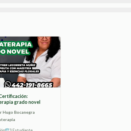
Certificación:
rapia grado novel
r Hugo Bocanegra
terapia
ión
3 Estudiante