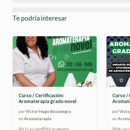
Te podría interesar
Curso / Certificación:
Curso / 
Aromaterapia grado novel
Aromate
por
Víctor Hugo Bocanegra
por
Vícto
en
Aromaterapia
en
Aroma
12 Lección
9 Estudiante
14 Lecc