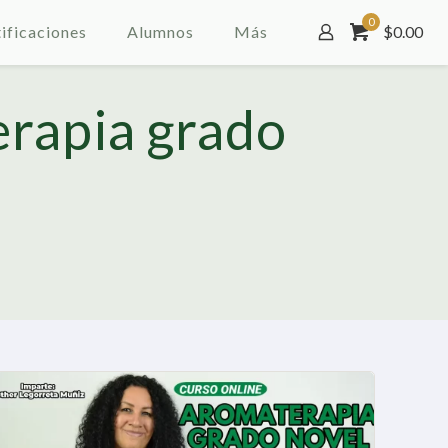
0
ificaciones
Alumnos
Más
$
0.00
erapia grado