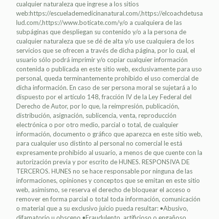
cualquier naturaleza que ingrese a los sitios
web:https://escuelademedicinanatural.com/,https://elcoachdetusa
lud.com/,https://www.boticate.com/y/o a cualquiera de las
subpáginas que despliegan su contenido y/o a la persona de
cualquier naturaleza que se dé de alta y/o use cualquiera de los
servicios que se ofrecen a través de dicha página, por lo cual, el
usuario sólo podrá imprimir y/o copiar cualquier información
contenida o publicada en este sitio web, exclusivamente para uso
personal, queda terminantemente prohibido el uso comercial de
dicha información. En caso de ser persona moral se sujetará a lo
dispuesto por el artículo 148, fracción IV de la Ley Federal del
Derecho de Autor, por lo que, la reimpresión, publicación,
distribución, asignación, sublicencia, venta, reproducción
electrónica o por otro medio, parcial o total, de cualquier
información, documento o gráfico que aparezca en este sitio web,
para cualquier uso distinto al personal no comercial le está
expresamente prohibido al usuario, a menos de que cuente con la
autorización previa y por escrito de HUNES. RESPONSIVA DE
TERCEROS. HUNES no se hace responsable por ninguna de las
informaciones, opiniones y conceptos que se emitan en este sitio
web, asimismo, se reserva el derecho de bloquear el acceso o
remover en forma parcial o total toda información, comunicación
o material que a su exclusivo juicio pueda resultar: •Abusivo,
difamatorio u obsceno •Fraudulento, artificioso o engañoso