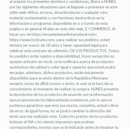
al aceptar los presentes términos y condiciones, libera a HUNES,
por las siguientes situaciones que se llegasen a presentar en este
sitito web: •Virus, errores, desactivadores o cualquier otro
material contaminante o con funciones destructivas en la
información o programas disponibles en o a través de esta
página o en general •Fallas en este sitio web. E-COMMERCE. Al
hacer uso de https://escuelademedicinanatural.com/,
https://www.boticate.com/, para realizar sus pedidos, usted
declara ser mayor de 18 años y tener capacidad legal para
celebrar este contrato de adhesión. DE LOS PRODUCTOS. Todos
los pedidos están sujetos a disponibilidad. Si por excepción no
quedan artículos en stock, se le notificará acerca de productos
sustitutivos de calidad y valor igual o superior que usted podrá
encargar, asimismo, dichos productos, están únicamente
disponibles para su envío dentro de la República Mexicana
excepto zonas de difícil acceso o envío, lo cual se le hará de su
conocimiento al momento de realizar la compra. HUNES presenta
la descripción de los productos de acuerdo con la información
que proporcionan los fabricantes/proveedores, por lo que no
podemos garantizar que esta sea exacta, completa, actual o libre
de error, de igual forma, no se podrá cambiar la dirección del
envío una vez realizado este. Todos los precios de los productos
incluyen el IVA y los demás impuestos que podrían
corresponderles, montos que se te indicarán antes de levantar tu