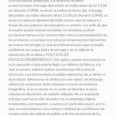
o los productos adquiridos a la dirección de envío
proporcionada, si el pago del pedido se recibe antes de las 12:00
pm (horario CDMX), su envió se realiza el mismo día, si el pago
del pedido se recibe después de las 12:00 pm (horario CDMX), su
envió se realiza el siguiente día hábil, mismo que se realizará a
través de una empresa de mensajería, lo anterior con el fin de que
el usuario pueda rastrear el pedido, no obstante, podrían
producirse retrasos por razones tales como la personalización de
los productos, o porque se produzcan circunstancias imprevistas
en la zona de entrega, lo cual se le informará para que se pueda
establecer una nueva fecha de entrega o en su defecto la
devolución de su dinero. POLÍTICAS DE
DEVOLUCIÓN/REEMBOLSO. Solo aplica, cuando el producto no
es lo que pidió o el producto llegó con defecto de fábrica, a lo
cual, el usuario, deberá realizar el embarque del producto
incorrecto y posteriormente se realiza reembolso de su dinero o
el producto defectuoso se cambia por uno nuevo, sin embargo,
deberá de comprobar dicha situación a través de evidencia
fotográfica, si un producto no es como se describe, la única
solución es devolverlo sin haberlo utilizado. No se aceptarán
artículos que hayan sido enviados sin su embalaje original,
incompletos, estropeados, o sucios por parte del usuario, por lo
que, le recomendamos que siempre verifique las condiciones de
compra antes de realizar el pedido, a fin de cerciorarse de los