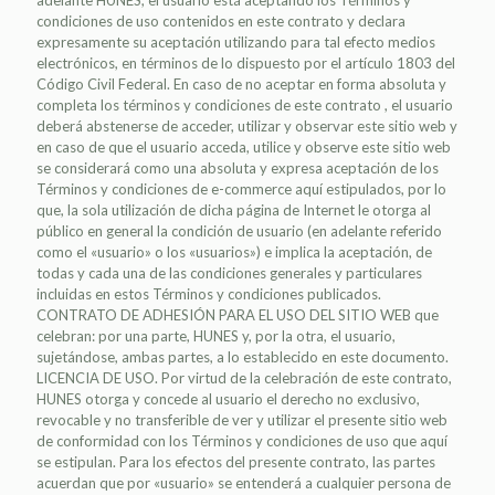
adelante HUNES, el usuario está aceptando los Términos y
condiciones de uso contenidos en este contrato y declara
expresamente su aceptación utilizando para tal efecto medios
electrónicos, en términos de lo dispuesto por el artículo 1803 del
Código Civil Federal. En caso de no aceptar en forma absoluta y
completa los términos y condiciones de este contrato , el usuario
deberá abstenerse de acceder, utilizar y observar este sitio web y
en caso de que el usuario acceda, utilice y observe este sitio web
se considerará como una absoluta y expresa aceptación de los
Términos y condiciones de e-commerce aquí estipulados, por lo
que, la sola utilización de dicha página de Internet le otorga al
público en general la condición de usuario (en adelante referido
como el «usuario» o los «usuarios») e implica la aceptación, de
todas y cada una de las condiciones generales y particulares
incluidas en estos Términos y condiciones publicados.
CONTRATO DE ADHESIÓN PARA EL USO DEL SITIO WEB que
celebran: por una parte, HUNES y, por la otra, el usuario,
sujetándose, ambas partes, a lo establecido en este documento.
LICENCIA DE USO. Por virtud de la celebración de este contrato,
HUNES otorga y concede al usuario el derecho no exclusivo,
revocable y no transferible de ver y utilizar el presente sitio web
de conformidad con los Términos y condiciones de uso que aquí
se estipulan. Para los efectos del presente contrato, las partes
acuerdan que por «usuario» se entenderá a cualquier persona de