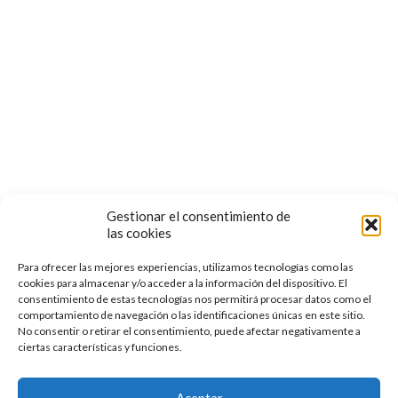
Términos y Condiciones de Uso
POLÍTICA DE COOKIES
Follow us:
Gestionar el consentimiento de
las cookies
Para ofrecer las mejores experiencias, utilizamos tecnologías como las
cookies para almacenar y/o acceder a la información del dispositivo. El
consentimiento de estas tecnologías nos permitirá procesar datos como el
comportamiento de navegación o las identificaciones únicas en este sitio.
No consentir o retirar el consentimiento, puede afectar negativamente a
ciertas características y funciones.
© 2022 Escuela de Medicina Tradicional Florilegio | Todos
los Derechos Reservados
Aceptar