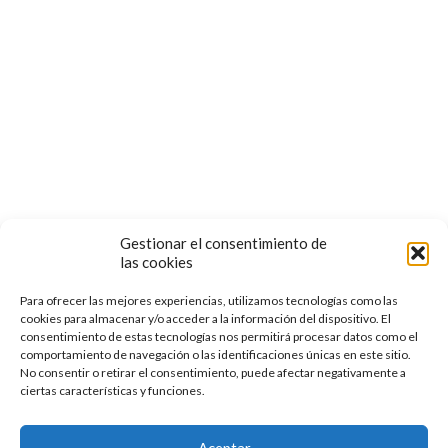
Términos y Condiciones de Uso
POLÍTICA DE COOKIES
Follow us:
Gestionar el consentimiento de
las cookies
Para ofrecer las mejores experiencias, utilizamos tecnologías como las
cookies para almacenar y/o acceder a la información del dispositivo. El
consentimiento de estas tecnologías nos permitirá procesar datos como el
comportamiento de navegación o las identificaciones únicas en este sitio.
No consentir o retirar el consentimiento, puede afectar negativamente a
ciertas características y funciones.
© 2022 Escuela de Medicina Tradicional Florilegio | Todos
los Derechos Reservados
Aceptar