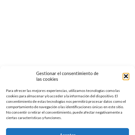
Términos y Condiciones de Uso
POLÍTICA DE COOKIES
Follow us:
Gestionar el consentimiento de
las cookies
Para ofrecer las mejores experiencias, utilizamos tecnologías como las
cookies para almacenar y/o acceder a la información del dispositivo. El
consentimiento de estas tecnologías nos permitirá procesar datos como el
comportamiento de navegación o las identificaciones únicas en este sitio.
No consentir o retirar el consentimiento, puede afectar negativamente a
ciertas características y funciones.
© 2022 Escuela de Medicina Tradicional Florilegio | Todos
los Derechos Reservados
Aceptar