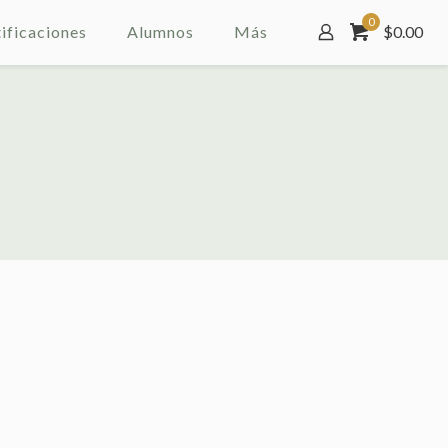
0
ificaciones
Alumnos
Más
$
0.00