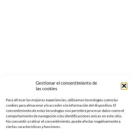
Aviso de Privacidad
Todo Sobre Vitaminas, Minerales y
Suplementos – Clase 13
Términos y Condiciones de Uso
POLÍTICA DE COOKIES
Follow us:
Gestionar el consentimiento de
las cookies
Para ofrecer las mejores experiencias, utilizamos tecnologías como las
cookies para almacenar y/o acceder a la información del dispositivo. El
consentimiento de estas tecnologías nos permitirá procesar datos como el
comportamiento de navegación o las identificaciones únicas en este sitio.
No consentir o retirar el consentimiento, puede afectar negativamente a
ciertas características y funciones.