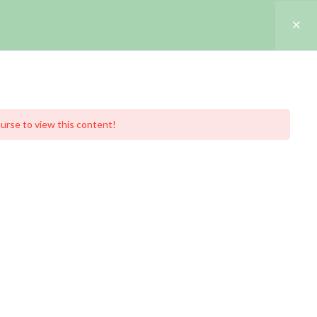
0
ificaciones
Alumnos
Más
$
0.00
erapia grado
ourse to view this content!