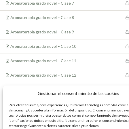
Aromaterapia grado novel – Clase 7
Aviso
Aromaterapia grado novel – Clase 8
legale
Aromaterapia grado novel – Clase 9
Aviso de Priva
Aromaterapia grado novel – Clase 10
Aromaterapia grado novel – Clase 11
Términos y Co
Uso
Aromaterapia grado novel – Clase 12
Escuela de
Medicina Natural
POLÍTICA DE
Gestionar el consentimiento de las cookies
Para ofrecer las mejores experiencias, utilizamos tecnologías como las cookie
almacenar y/o acceder a la información del dispositivo. El consentimiento de e
tecnologías nos permitirá procesar datos como el comportamiento de navegaci
identificaciones únicas en este sitio. No consentir o retirar el consentimiento
afectar negativamente a ciertas características y funciones.