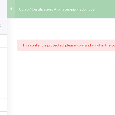
Home
¿Quiénes somos?
Cursos
Cert
Curso / Certificación: Aromaterapia grado novel
2
tificación: Aromat
novel
This content is protected, please
login
and
enroll
in the c