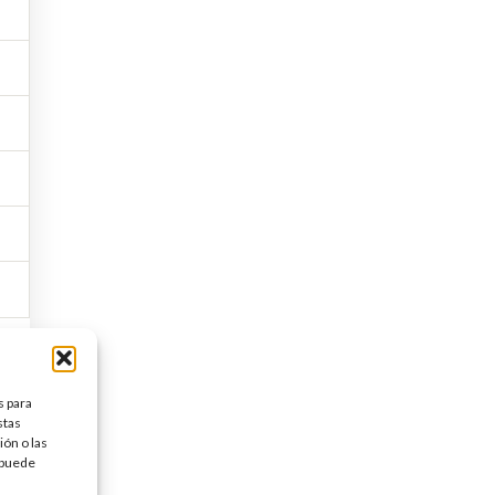
s
Follow us:
s
cidad
ndiciones de
 COOKIES
s para
stas
ón o las
, puede