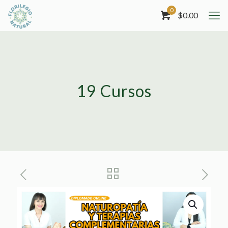
0
$
0.00
19 Cursos