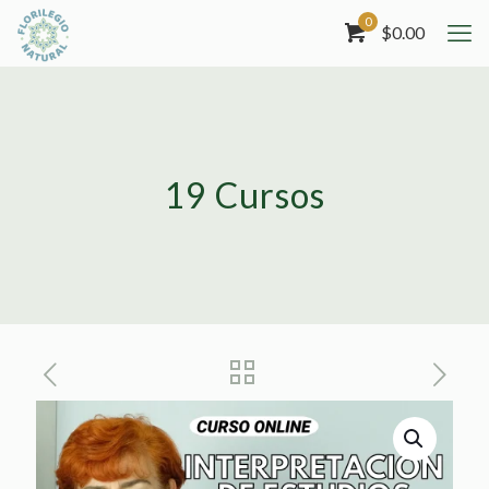
0
$
0.00
19 Cursos