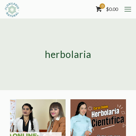
0
$
0.00
herbolaria