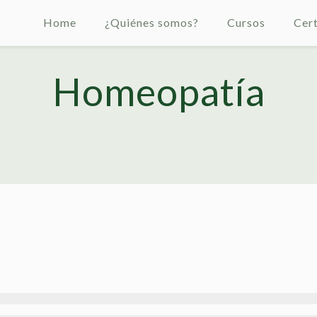
Home
¿Quiénes somos?
Cursos
Cert
Homeopatía