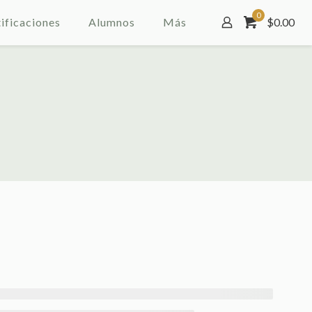
0
ificaciones
Alumnos
Más
$
0.00