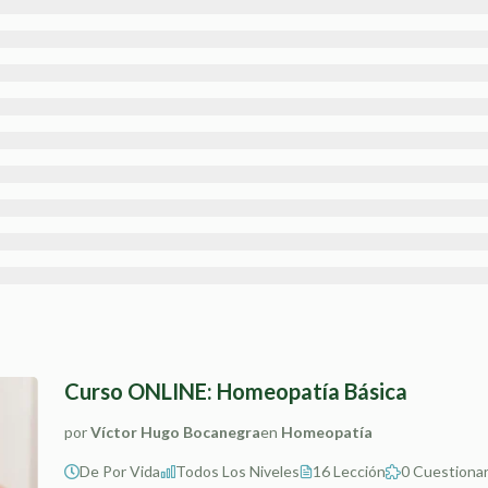
Curso ONLINE: Homeopatía Básica
por
Víctor Hugo Bocanegra
en
Homeopatía
De Por Vida
Todos Los Niveles
16 Lección
0 Cuestionar